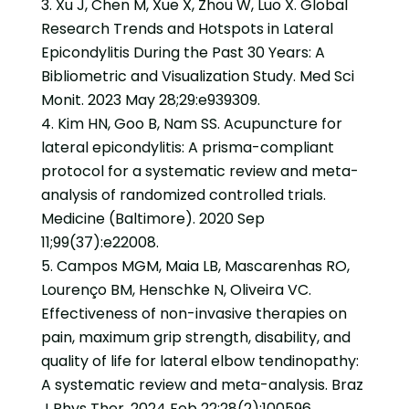
Xu J, Chen M, Xue X, Zhou W, Luo X. Global
Research Trends and Hotspots in Lateral
Epicondylitis During the Past 30 Years: A
Bibliometric and Visualization Study. Med Sci
Monit. 2023 May 28;29:e939309.
Kim HN, Goo B, Nam SS. Acupuncture for
lateral epicondylitis: A prisma-compliant
protocol for a systematic review and meta-
analysis of randomized controlled trials.
Medicine (Baltimore). 2020 Sep
11;99(37):e22008.
Campos MGM, Maia LB, Mascarenhas RO,
Lourenço BM, Henschke N, Oliveira VC.
Effectiveness of non-invasive therapies on
pain, maximum grip strength, disability, and
quality of life for lateral elbow tendinopathy:
A systematic review and meta-analysis. Braz
J Phys Ther. 2024 Feb 22;28(2):100596.