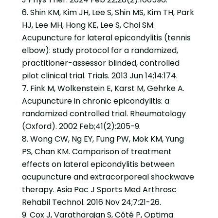
Shin KM, Kim JH, Lee S, Shin MS, Kim TH, Park
HJ, Lee MH, Hong KE, Lee S, Choi SM.
Acupuncture for lateral epicondylitis (tennis
elbow): study protocol for a randomized,
practitioner-assessor blinded, controlled
pilot clinical trial. Trials. 2013 Jun 14;14:174.
Fink M, Wolkenstein E, Karst M, Gehrke A.
Acupuncture in chronic epicondylitis: a
randomized controlled trial. Rheumatology
(Oxford). 2002 Feb;41(2):205-9.
Wong CW, Ng EY, Fung PW, Mok KM, Yung
PS, Chan KM. Comparison of treatment
effects on lateral epicondylitis between
acupuncture and extracorporeal shockwave
therapy. Asia Pac J Sports Med Arthrosc
Rehabil Technol. 2016 Nov 24;7:21-26.
Cox J, Varatharajan S, Côté P, Optima