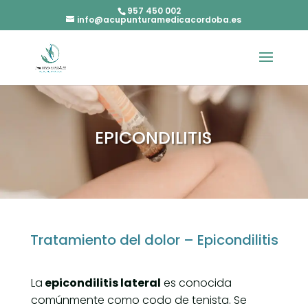
957 450 002
info@acupunturamedicacordoba.es
EPICONDILITIS
Tratamiento del dolor – Epicondilitis
La
epicondilitis lateral
es conocida
comúnmente como codo de tenista. Se