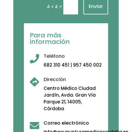
Enviar
=
4 + 4
Para más
información
Teléfono

682 310 451 | 957 450 002
Dirección

Centro Médico Ciudad
Jardín, Avda. Gran Vía
Parque 21, 14005,
Córdoba
Correo electrónico

info@acupunturamedicacordoba.es