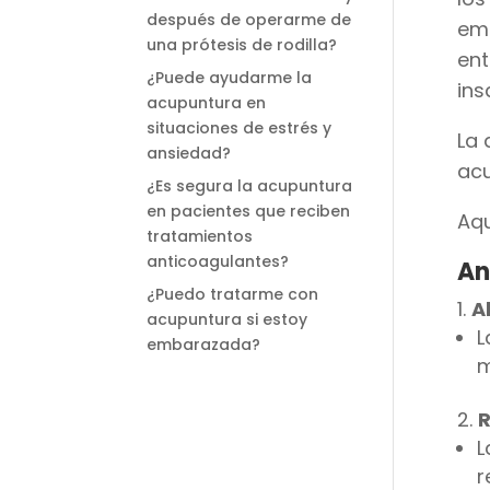
después de operarme de
emp
una prótesis de rodilla?
ent
¿Puede ayudarme la
ins
acupuntura en
situaciones de estrés y
La 
ansiedad?
acu
¿Es segura la acupuntura
en pacientes que reciben
Aqu
tratamientos
anticoagulantes?
An
¿Puedo tratarme con
A
acupuntura si estoy
L
embarazada?
m
R
L
r