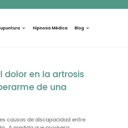
upuntura
Hipnosis Médica
Blog
dolor en la artrosis
operarme de una
pales causas de discapacidad entre
da . A medida que progresa,