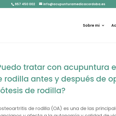
957 450 002
info@acupunturamedicacordoba.es
Sobre mi
Ac
uedo tratar con acupuntura el 
e rodilla antes y después de 
ótesis de rodilla?
osteoartritis de rodilla (OA) es una de las princi
 ancianos y afecta a la autonomía y calidad de vi