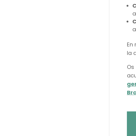
C
a
C
a
En 
la 
Os 
acu
gen
Bra