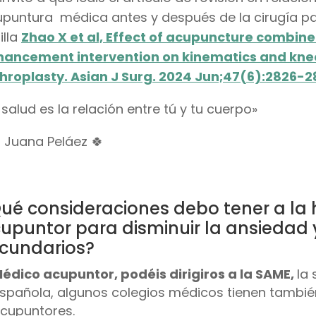
puntura médica antes y después de la cirugía pa
illa
Zhao X et al, Effect of acupuncture combine
ancement intervention on kinematics and knee 
hroplasty. Asian J Surg. 2024 Jun;47(6):2826-2
 salud es la relación entre tú y tu cuerpo»
 Juana Peláez
🍀
ué consideraciones debo tener a la 
upuntor para disminuir la ansiedad y
cundarios?
édico acupuntor, podéis dirigiros a la SAME,
la
spañola, algunos colegios médicos tienen tambié
cupuntores.