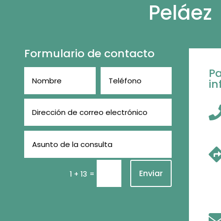
Peláez
Formulario de contacto
P
in
Enviar
=
1 + 13