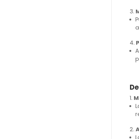
M
P
a
P
A
p
De
M
L
r
A
L