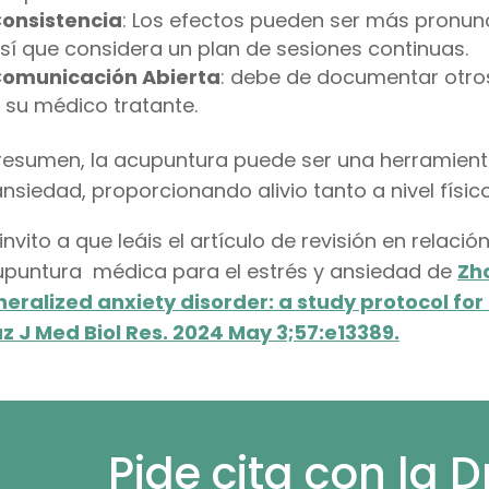
onsistencia
: Los efectos pueden ser más pronun
sí que considera un plan de sesiones continuas.
omunicación Abierta
: debe de documentar otro
 su médico tratante.
resumen, la acupuntura puede ser una herramienta
ansiedad, proporcionando alivio tanto a nivel fís
invito a que leáis el artículo de revisión en relaci
puntura médica para el estrés y ansiedad de
Zho
eralized anxiety disorder: a study protocol for
z J Med Biol Res. 2024 May 3;57:e13389.
Pide cita con la 