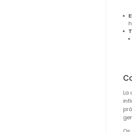
E
h
T
Co
La 
inf
pró
gen
Os 