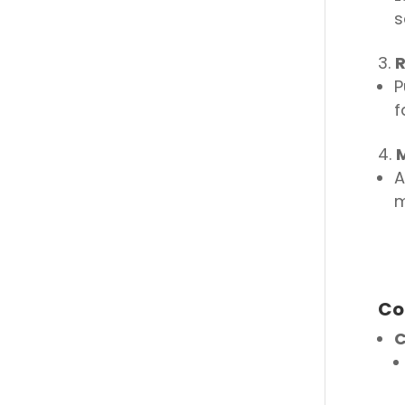
s
R
P
f
M
A
m
Co
C